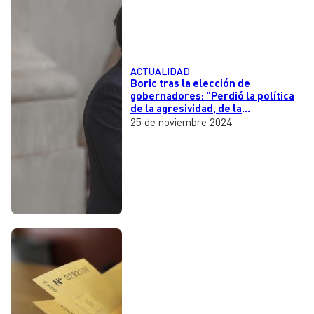
ACTUALIDAD
Boric tras la elección de
gobernadores: "Perdió la política
de la agresividad, de la
polarización y de los discursos de
25 de noviembre 2024
odio”