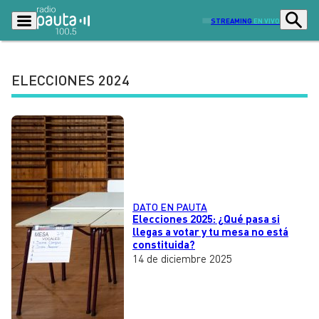
STREAMING
EN VIVO
ELECCIONES 2024
Podcasts
Programas
Lo Último
Actualidad
Ciudad
Economía
Radio en vivo
Sostenibilidad
DATO EN PAUTA
Tendencias
Deportes
Elecciones 2025: ¿Qué pasa si
llegas a votar y tu mesa no está
Entretención y Cultura
Opinión
constituida?
14 de diciembre 2025
Dato en Pauta
Señal 2
Contenido Patrocinado