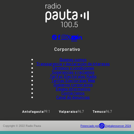
Corporativo
Quienes somos
Transparencia y declaración de intereses
Términos y condiciones
Sugerencias y reclamos
Tarifas Electorales Radio
Tarifas Electorales Web
Gobierno corporativo
Equipo informativo
Contáctenos
Canal de denuncias
Antofagasta
99.1
Valparaíso
96.7
Temuco
96.7
Copyright © 2022 Radio Pauta
Potenciado por
Digitalproserver 2024