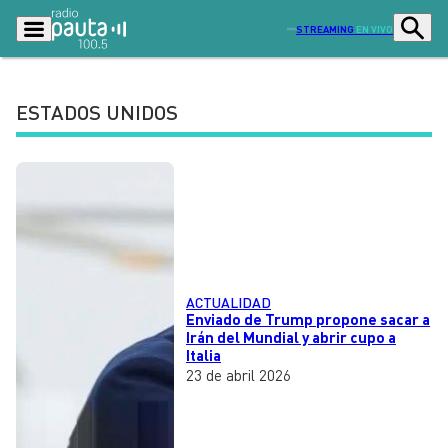
STREAMING
EN VIVO
ESTADOS UNIDOS
Podcasts
Programas
Lo Último
Actualidad
Ciudad
Economía
Radio en vivo
Sostenibilidad
Tendencias
Deportes
ACTUALIDAD
Enviado de Trump propone sacar a
Irán del Mundial y abrir cupo a
Entretención y Cultura
Opinión
Italia
23 de abril 2026
Dato en Pauta
Señal 2
Contenido Patrocinado