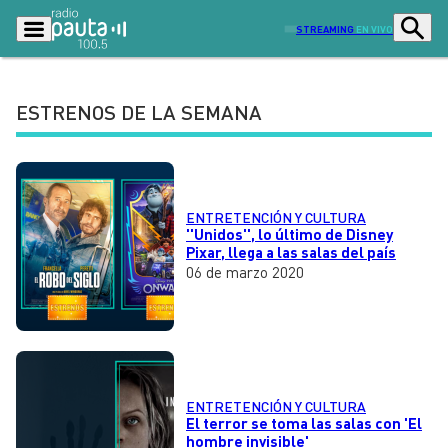
STREAMING
EN VIVO
ESTRENOS DE LA SEMANA
Podcasts
Programas
Lo Último
Actualidad
ENTRETENCIÓN Y CULTURA
Ciudad
Economía
''Unidos'', lo último de Disney
Pixar, llega a las salas del país
Radio en vivo
Sostenibilidad
06 de marzo 2020
Tendencias
Deportes
Entretención y Cultura
Opinión
Dato en Pauta
Señal 2
ENTRETENCIÓN Y CULTURA
Contenido Patrocinado
El terror se toma las salas con 'El
hombre invisible'