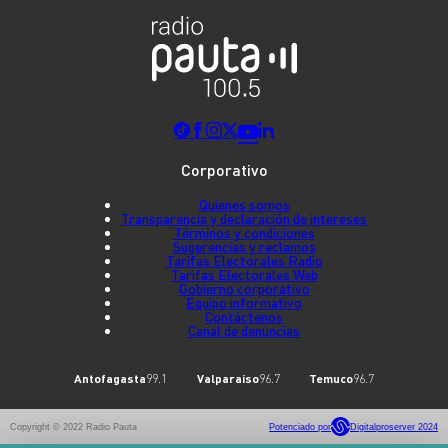
Corporativo
Quienes somos
Transparencia y declaración de intereses
Términos y condiciones
Sugerencias y reclamos
Tarifas Electorales Radio
Tarifas Electorales Web
Gobierno corporativo
Equipo informativo
Contáctenos
Canal de denuncias
Antofagasta
99.1
Valparaíso
96.7
Temuco
96.7
Copyright © 2022 Radio Pauta
Potenciado por
Digitalproserver 2024