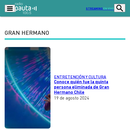
STREAMING
EN VIVO
GRAN HERMANO
Podcasts
Programas
Lo Último
Actualidad
Ciudad
Economía
Radio en vivo
Sostenibilidad
ENTRETENCIÓN Y CULTURA
Conoce quién fue la quinta
persona eliminada de Gran
Tendencias
Deportes
Hermano Chile
19 de agosto 2024
Entretención y Cultura
Opinión
Dato en Pauta
Señal 2
Contenido Patrocinado