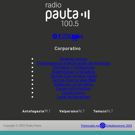
Corporativo
Quienes somos
Transparencia y declaración de intereses
Términos y condiciones
Sugerencias y reclamos
Tarifas Electorales Radio
Tarifas Electorales Web
Gobierno corporativo
Equipo informativo
Contáctenos
Canal de denuncias
Antofagasta
99.1
Valparaíso
96.7
Temuco
96.7
Copyright © 2022 Radio Pauta
Potenciado por
Digitalproserver 2024