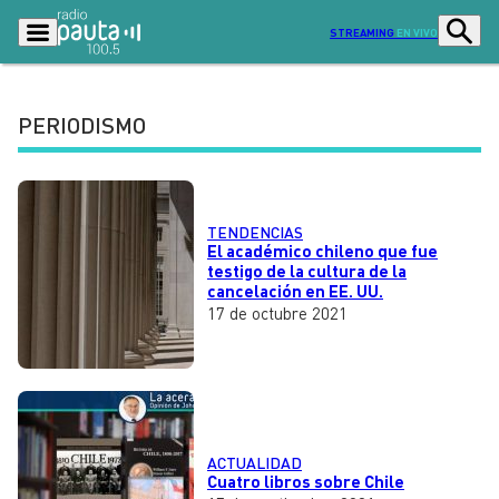
STREAMING
EN VIVO
PERIODISMO
Podcasts
Programas
Lo Último
Actualidad
TENDENCIAS
Ciudad
Economía
El académico chileno que fue
testigo de la cultura de la
cancelación en EE. UU.
Radio en vivo
Sostenibilidad
17 de octubre 2021
Tendencias
Deportes
Entretención y Cultura
Opinión
Dato en Pauta
Señal 2
ACTUALIDAD
Contenido Patrocinado
Cuatro libros sobre Chile