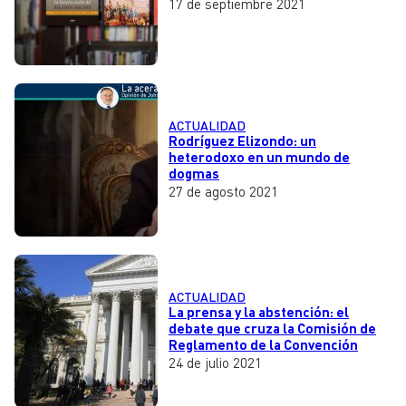
17 de septiembre 2021
ACTUALIDAD
Rodríguez Elizondo: un
heterodoxo en un mundo de
dogmas
27 de agosto 2021
ACTUALIDAD
La prensa y la abstención: el
debate que cruza la Comisión de
Reglamento de la Convención
24 de julio 2021