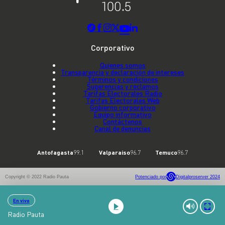
Corporativo
Quienes somos
Transparencia y declaración de intereses
Términos y condiciones
Sugerencias y reclamos
Tarifas Electorales Radio
Tarifas Electorales Web
Gobierno corporativo
Equipo informativo
Contáctenos
Canal de denuncias
Antofagasta
99.1
Valparaíso
96.7
Temuco
96.7
Copyright © 2022 Radio Pauta
Potenciado por
Digitalproserver 2024
En vivo
Radio Pauta