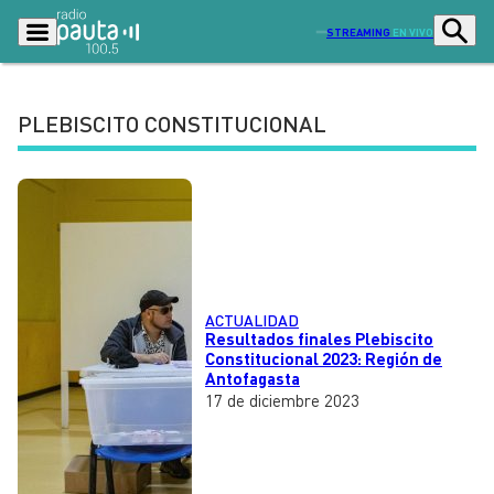
STREAMING
EN VIVO
PLEBISCITO CONSTITUCIONAL
Podcasts
Programas
Lo Último
Actualidad
Ciudad
Economía
Radio en vivo
Sostenibilidad
ACTUALIDAD
Tendencias
Deportes
Resultados finales Plebiscito
Constitucional 2023: Región de
Entretención y Cultura
Opinión
Antofagasta
17 de diciembre 2023
Dato en Pauta
Señal 2
Contenido Patrocinado