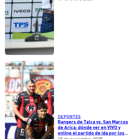
DEPORTES
Rangers de Talca vs. San Marcos
de Arica: dónde ver en VIVO y
online el partido de ida por los
cuartos de final de Liguilla del
18 de noviembre 2025