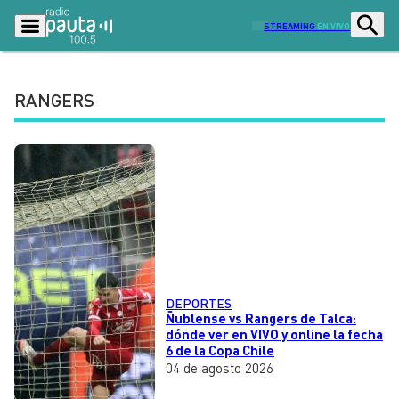
STREAMING
EN VIVO
RANGERS
Podcasts
Programas
Lo Último
Actualidad
Ciudad
Economía
Radio en vivo
Sostenibilidad
Tendencias
Deportes
DEPORTES
Entretención y Cultura
Opinión
Ñublense vs Rangers de Talca:
dónde ver en VIVO y online la fecha
Dato en Pauta
Señal 2
6 de la Copa Chile
04 de agosto 2026
Contenido Patrocinado