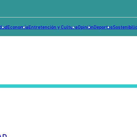
idad
Economía
Entretención y Cultura
Opinión
Deportes
Sostenibili
AD