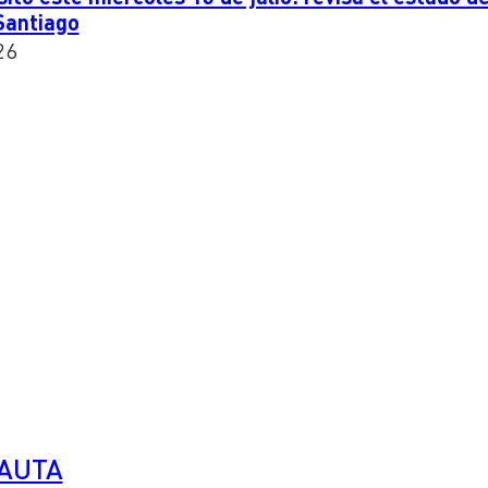
 Santiago
26
PAUTA