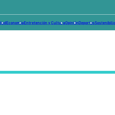
idad
Economía
Entretención y Cultura
Opinión
Deportes
Sostenibili