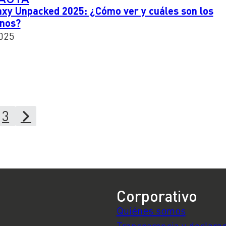
xy Unpacked 2025: ¿Cómo ver y cuáles son los
onos?
025
3
Corporativo
Quiénes somos
Transparencia y declara