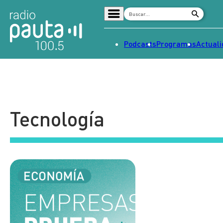
Podcasts
Programas
Actual
Home
Radio en vivo
Streaming
Tecnología
Señal 2
Tendencias
Dato en Pauta
Contenido Patrocinado