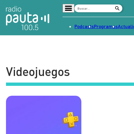
Podcasts
Programas
Actual
Home
Radio en vivo
Streaming
Videojuegos
Señal 2
Tendencias
Dato en Pauta
Contenido Patrocinado