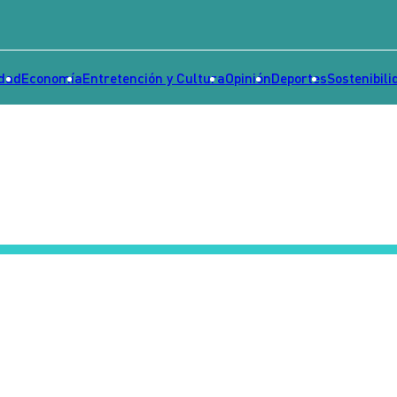
idad
Economía
Entretención y Cultura
Opinión
Deportes
Sostenibili