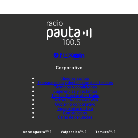
Corporativo
Quienes somos
Transparencia y declaración de intereses
Términos y condiciones
Sugerencias y reclamos
Tarifas Electorales Radio
Tarifas Electorales Web
Gobierno corporativo
Equipo informativo
Contáctenos
Canal de denuncias
Antofagasta
99.1
Valparaíso
96.7
Temuco
96.7