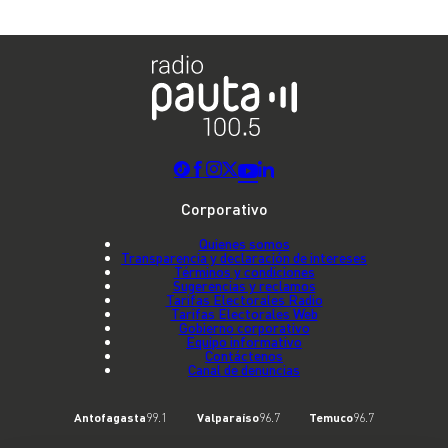
Corporativo
Quienes somos
Transparencia y declaración de intereses
Términos y condiciones
Sugerencias y reclamos
Tarifas Electorales Radio
Tarifas Electorales Web
Gobierno corporativo
Equipo informativo
Contáctenos
Canal de denuncias
Antofagasta
99.1
Valparaíso
96.7
Temuco
96.7