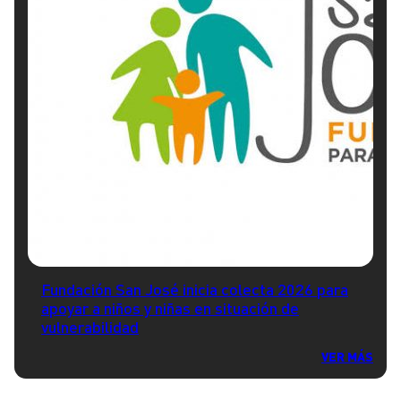
Fundación San José inicia colecta 2026 para
apoyar a niños y niñas en situación de
vulnerabilidad
VER MÁS