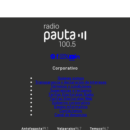
Corporativo
Quienes somos
Transparencia y declaración de intereses
Términos y condiciones
Sugerencias y reclamos
Tarifas Electorales Radio
Tarifas Electorales Web
Gobierno corporativo
Equipo informativo
Contáctenos
Canal de denuncias
Antofagasta
99.1
Valparaíso
96.7
Temuco
96.7