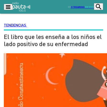
STREAMING
EN VIVO
TENDENCIAS
El libro que les enseña a los niños el
Podcasts
Programas
lado positivo de su enfermedad
Lo Último
Actualidad
Ciudad
Economía
Radio en vivo
Sostenibilidad
Tendencias
Deportes
Entretención y Cultura
Opinión
Dato en Pauta
Señal 2
Contenido Patrocinado