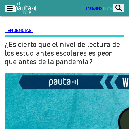
STREAMING
EN VIVO
TENDENCIAS
¿Es cierto que el nivel de lectura de
Podcasts
Programas
los estudiantes escolares es peor
Lo Último
Actualidad
que antes de la pandemia?
Ciudad
Economía
Radio en vivo
Sostenibilidad
Tendencias
Deportes
Entretención y Cultura
Opinión
Dato en Pauta
Señal 2
Contenido Patrocinado