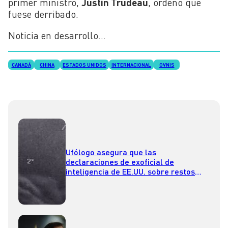
primer ministro,
Justin Trudeau
, ordenó que
fuese derribado.
Noticia en desarrollo…
CANADÁ
CHINA
ESTADOS UNIDOS
INTERNACIONAL
OVNIS
Ufólogo asegura que las
declaraciones de exoficial de
inteligencia de EE.UU. sobre restos
ovnis hay que tomarlas “muy en serio”