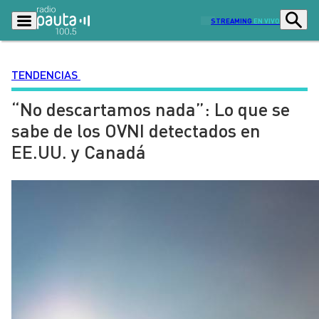
STREAMING
EN VIVO
TENDENCIAS
“No descartamos nada”: Lo que se
Podcasts
Programas
sabe de los OVNI detectados en
Lo Último
Actualidad
EE.UU. y Canadá
Ciudad
Economía
Radio en vivo
Sostenibilidad
Tendencias
Deportes
Entretención y Cultura
Opinión
Dato en Pauta
Señal 2
Contenido Patrocinado