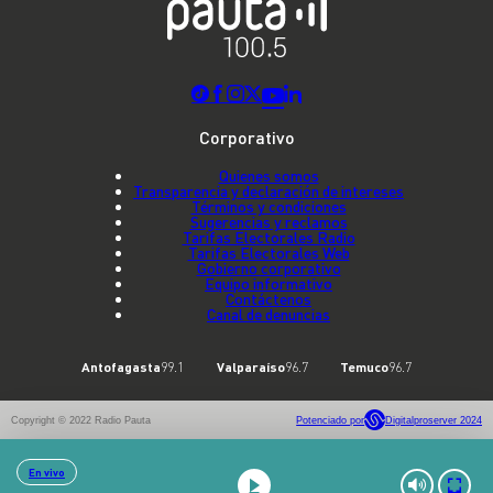
Corporativo
Quienes somos
Transparencia y declaración de intereses
Términos y condiciones
Sugerencias y reclamos
Tarifas Electorales Radio
Tarifas Electorales Web
Gobierno corporativo
Equipo informativo
Contáctenos
Canal de denuncias
Antofagasta
99.1
Valparaíso
96.7
Temuco
96.7
Copyright © 2022 Radio Pauta
Potenciado por
Digitalproserver 2024
En vivo