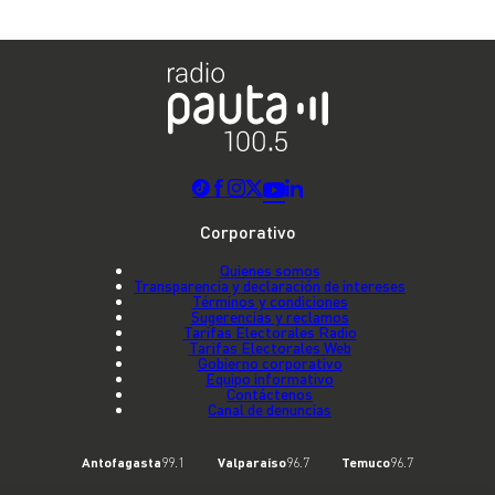
Corporativo
Quienes somos
Transparencia y declaración de intereses
Términos y condiciones
Sugerencias y reclamos
Tarifas Electorales Radio
Tarifas Electorales Web
Gobierno corporativo
Equipo informativo
Contáctenos
Canal de denuncias
Antofagasta
99.1
Valparaíso
96.7
Temuco
96.7