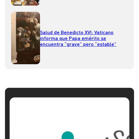
Salud de Benedicto XVI: Vaticano
informa que Papa emérito se
encuentra “grave” pero “estable”