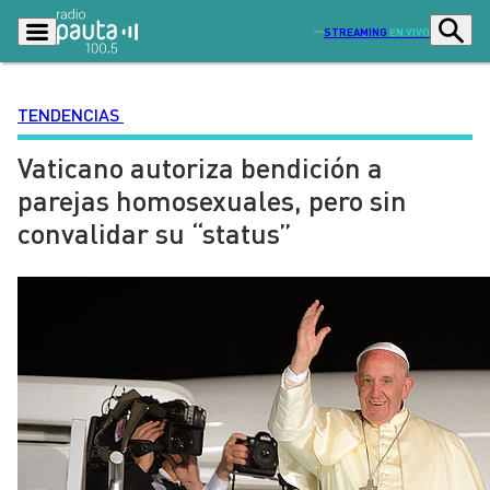
STREAMING
EN VIVO
TENDENCIAS
Vaticano autoriza bendición a
Podcasts
Programas
parejas homosexuales, pero sin
Lo Último
Actualidad
convalidar su “status”
Ciudad
Economía
Radio en vivo
Sostenibilidad
Tendencias
Deportes
Entretención y Cultura
Opinión
Dato en Pauta
Señal 2
Contenido Patrocinado