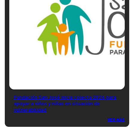
Fundación San José inicia colecta 2026 para
apoyar a niños y niñas en situación de
vulnerabilidad
VER MÁS