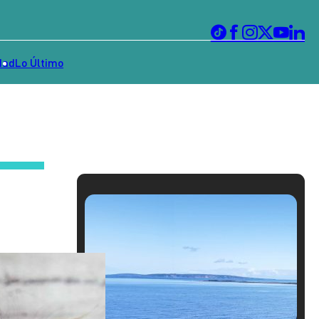
dad
Lo Último