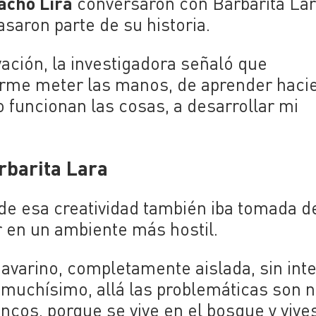
cho Lira
conversaron con Barbarita La
asaron parte de su historia.
vación, la investigadora señaló que
arme meter las manos, de aprender haci
uncionan las cosas, a desarrollar mi
rbarita Lara
e esa creatividad también iba tomada de
 en un ambiente más hostil.
 Navarino, completamente aislada, sin inte
 muchísimo, allá las problemáticas son 
cos, porque se vive en el bosque y vive