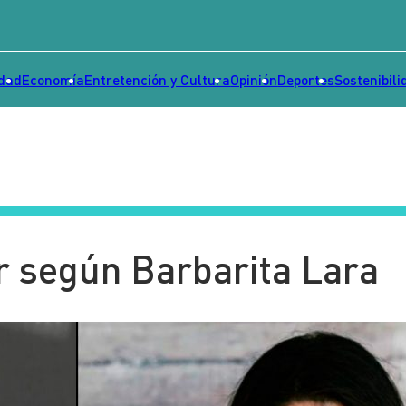
idad
Economía
Entretención y Cultura
Opinión
Deportes
Sostenibili
r según Barbarita Lara