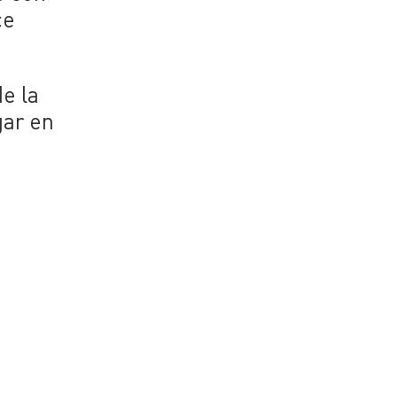
ce
de la
gar en