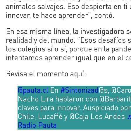
animales salvajes. Eso despierta en ti
innovar, te hace aprender”, contó.
En esa misma línea, la investigadora se
realidad y del mundo. “Esos desafíos
los colegios sí o sí, porque en la pa
intentamos aprender igual que en el c
Revisa el momento aquí:
@pauta.cl
En
#Sintonizad
@s, @Caro
Nacho Lira hablaron con @Barbarit
claves para innovar. Auspiciado p
Chile, Lucaffé y @Caja Los Andes
♬
Radio Pauta