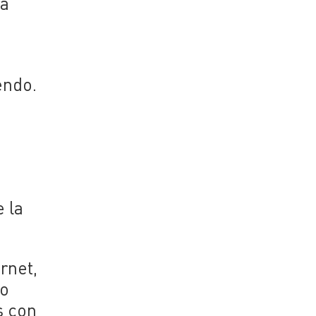
ra
endo.
 la
rnet,
no
s con