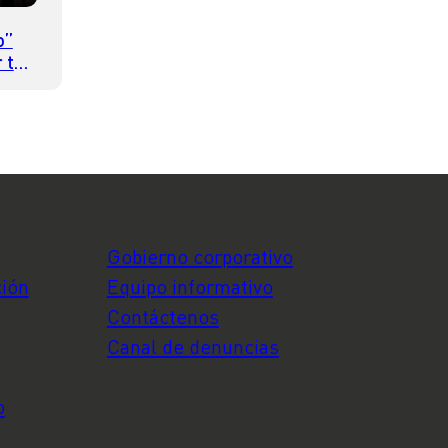
o”
 tu
ser
Gobierno corporativo
ción
Equipo informativo
Contáctenos
Canal de denuncias
o