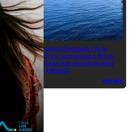
Proyecto Centinela I de la
USS es incorporado a Ocean
Decade tras reconocimiento
de UNESCO
VER MÁS