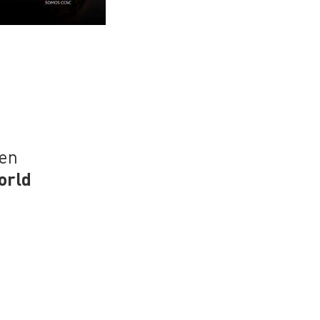
 en
orld