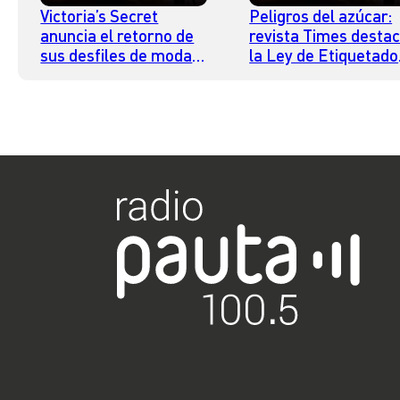
Victoria’s Secret
Peligros del azúcar:
anuncia el retorno de
revista Times desta
sus desfiles de moda
la Ley de Etiquetado
después de 6 años
de Chile