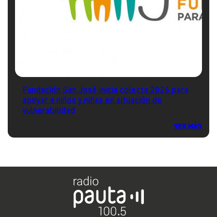
Fundación San José inicia colecta 2026 para
apoyar a niños y niñas en situación de
vulnerabilidad
VER MÁS