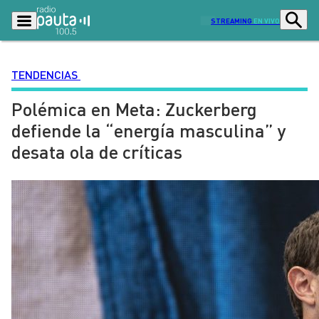
STREAMING
EN VIVO
TENDENCIAS
Polémica en Meta: Zuckerberg
Podcasts
Programas
defiende la “energía masculina” y
Lo Último
Actualidad
desata ola de críticas
Ciudad
Economía
Radio en vivo
Sostenibilidad
Tendencias
Deportes
Entretención y Cultura
Opinión
Dato en Pauta
Señal 2
Contenido Patrocinado