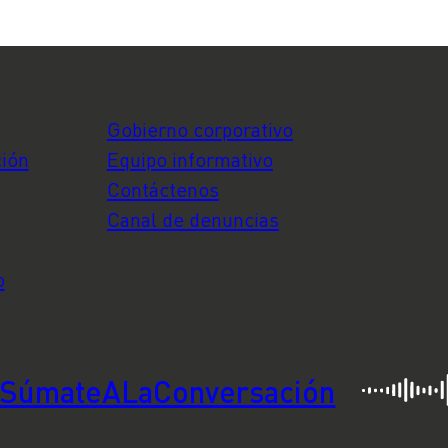
Gobierno corporativo
ción
Equipo informativo
Contáctenos
Canal de denuncias
o
SúmateALaConversación