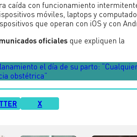
a caída con funcionamiento intermitent
dispositivos móviles, laptops y computad
ispositivos que operan con iOS y con And
municados oficiales
que expliquen la
lanamiento el día de su parto: “Cualquie
cia obstétrica”
TTER
X