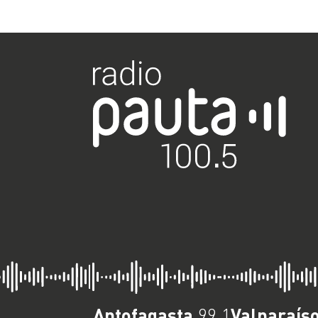
Antofagasta
Valparaís
99.1