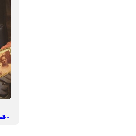
“La
”