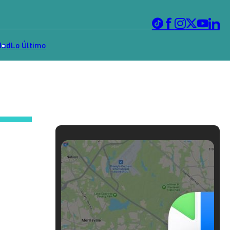
dad
Lo Último