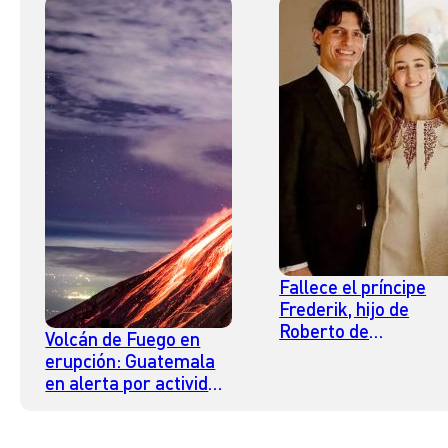
Fallece el príncipe
Frederik, hijo de
Roberto de
Volcán de Fuego en
Luxemburgo, a los 2
erupción: Guatemala
años tras luchar
en alerta por actividad
contra una rara
volcánica intensa
enfermedad