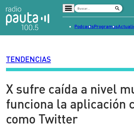
Podcasts
Programas
Actual
Home
Radio en vivo
TENDENCIAS
Streaming
Señal 2
Tendencias
X sufre caída a nivel m
Dato en Pauta
funciona la aplicación
Contenido Patrocinado
como Twitter