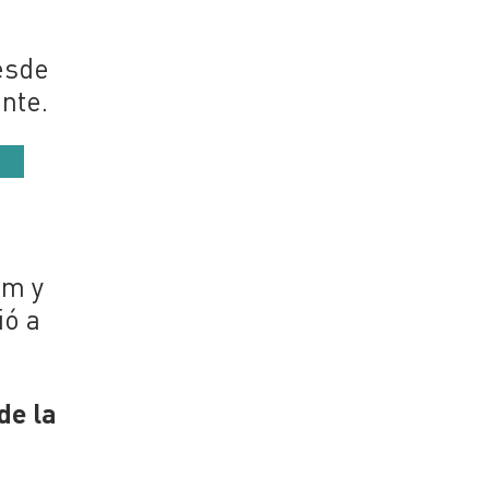
esde
nte.
am y
ió a
de la