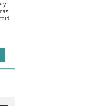
e y
oras
roid.
r