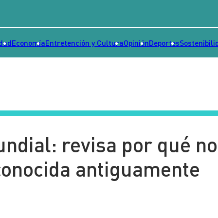
idad
Economía
Entretención y Cultura
Opinión
Deportes
Sostenibili
undial: revisa por qué no
 conocida antiguamente