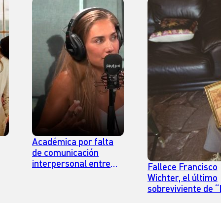
Académica por falta
de comunicación
interpersonal entre
Fallece Francisco
2
adolescentes: “Vamos
Wichter, el último
a tener un problema
sobreviviente de 
social importante si
Lista de Schindler
esto no lo paramos
luego”