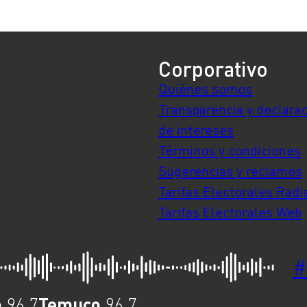
Corporativo
Quiénes somos
Transparencia y declara
de intereses
Términos y condiciones
Sugerencias y reclamos
Tarifas Electorales Radi
Tarifas Electorales Web
#
o
Temuco
96.7
96.7