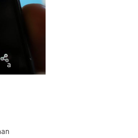
a
han