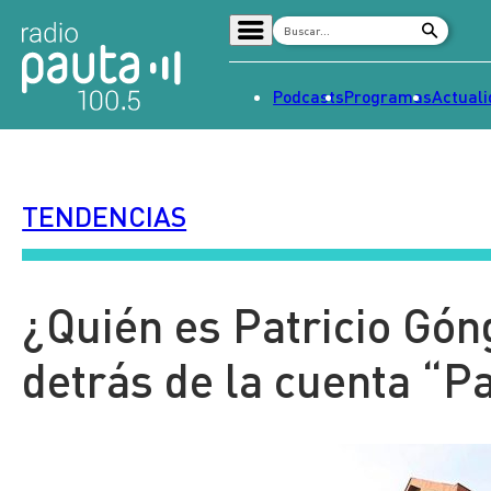
Podcasts
Programas
Actual
Home
Radio en vivo
TENDENCIAS
Streaming
Señal 2
Tendencias
¿Quién es Patricio Gón
Dato en Pauta
detrás de la cuenta “Pa
Contenido Patrocinado