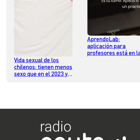
AprendoLab:
aplicación para
profesores está en l
final de WISE Prize
Vida sexual de los
Education 2025 y
chilenos: tienen menos
compite por un milló
sexo que en el 2023 y
de dólares
se declaran más
insatisfechos