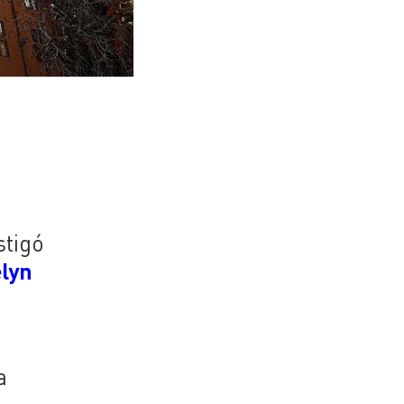
stigó
lyn
a