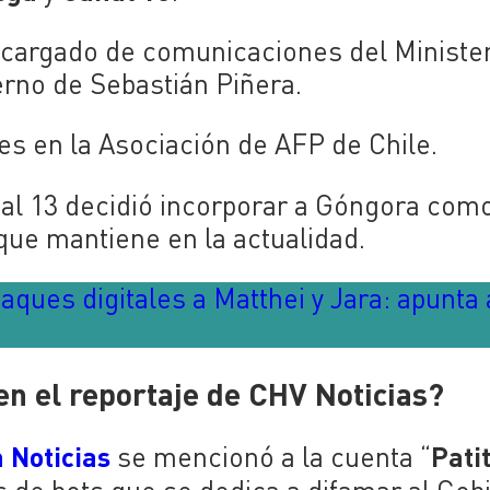
argado de comunicaciones del Minister
erno de Sebastián Piñera.
s en la Asociación de AFP de Chile.
anal 13 decidió incorporar a Góngora com
que mantiene en la actualidad.
ques digitales a Matthei y Jara: apunta 
en el reportaje de CHV Noticias?
n Noticias
Pati
se mencionó a la cuenta “