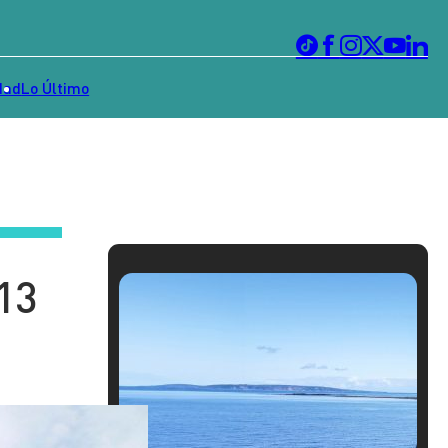
dad
Lo Último
13