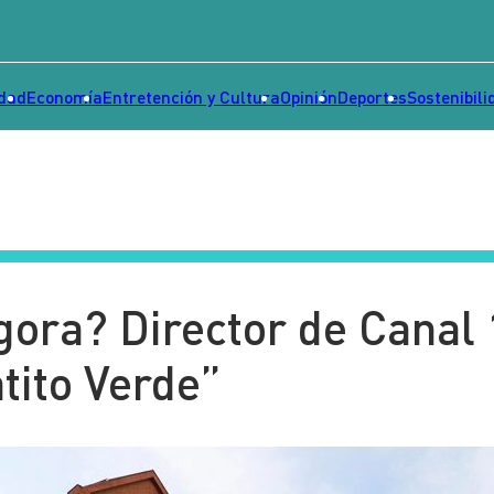
idad
Economía
Entretención y Cultura
Opinión
Deportes
Sostenibili
gora? Director de Canal 
tito Verde”