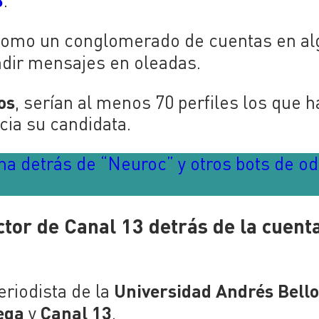
.
como un conglomerado de cuentas en a
undir mensajes en oleadas.
os
, serían al menos 70 perfiles los que 
cia su candidata.
a detrás de “Neuroc” y otros bots de od
tor de Canal 13 detrás de la cuent
Universidad Andrés Bell
riodista de la
ega
Canal 13
y
.