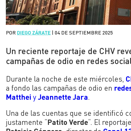
POR
DIEGO ZÁRATE
|
04 DE SEPTIEMBRE 2025
Un reciente reportaje de CHV reve
campañas de odio en redes socia
C
Durante la noche de este miércoles,
redes
a fondo las campañas de odio en
Matthei
Jeannette Jara
y
.
Una de las cuentas que se identificó c
Patito Verde
justamente “
“. El reporta
Patricio Góngora
Canal 1