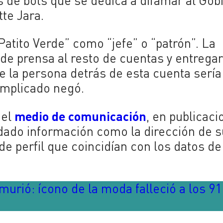
s de bots que se dedica a difamar al Gob
te Jara.
Patito Verde” como “jefe” o “patrón”. La
 de prensa al resto de cuentas y entrega
e la persona detrás de esta cuenta sería
implicado negó.
medio de comunicación
del
, en publicac
a dado información como la dirección de 
 de perfil que coincidían con los datos de
murió: ícono de la moda falleció a los 91