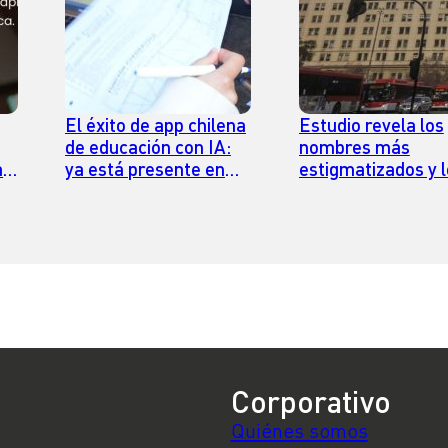
El éxito de app chilena
Estudio revela los
de educación con IA:
nombres más
a
ya está presente en
estigmatizados y 
195 países
más prestigiosos 
Chile
n
Corporativo
Quiénes somos