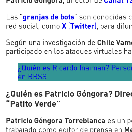
, director de
granjas de bots
Las “
” son conocidas 
X
Twitter
red social, como
(
)
, para dif
Chile Vam
Según una investigación de
participado en los ataques virtuales ha
¿Quién es Ricardo Inaiman? Person
en RRSS
¿Quién es Patricio Góngora? Direc
“Patito Verde”
Patricio Góngora Torreblanca
es un pe
M
trabajado como editor de prensa en