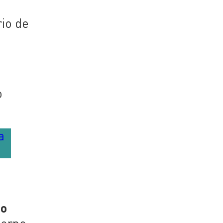
io de
o
a
to