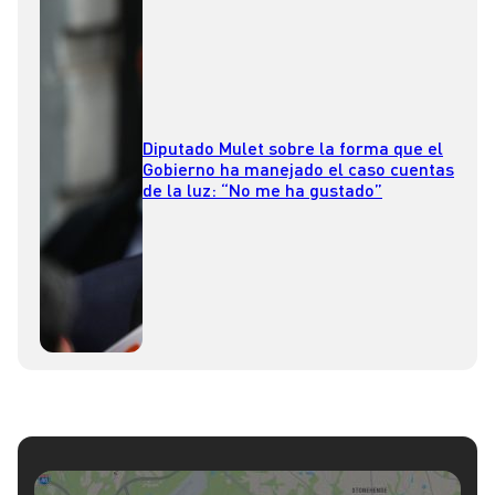
Diputado Mulet sobre la forma que el
Gobierno ha manejado el caso cuentas
de la luz: “No me ha gustado”