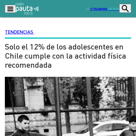
STREAMING
EN VIVO
TENDENCIAS
Solo el 12% de los adolescentes en
Podcasts
Programas
Chile cumple con la actividad física
Lo Último
Actualidad
recomendada
Ciudad
Economía
Radio en vivo
Sostenibilidad
Tendencias
Deportes
Entretención y Cultura
Opinión
Dato en Pauta
Señal 2
Contenido Patrocinado