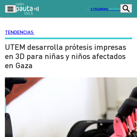
STREAMING
EN VIVO
TENDENCIAS
UTEM desarrolla prótesis impresas
Podcasts
Programas
en 3D para niñas y niños afectados
Lo Último
Actualidad
en Gaza
Ciudad
Economía
Radio en vivo
Sostenibilidad
Tendencias
Deportes
Entretención y Cultura
Opinión
Dato en Pauta
Señal 2
Contenido Patrocinado