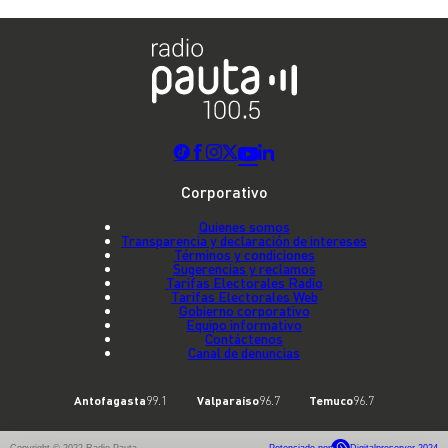
Corporativo
Quienes somos
Transparencia y declaración de intereses
Términos y condiciones
Sugerencias y reclamos
Tarifas Electorales Radio
Tarifas Electorales Web
Gobierno corporativo
Equipo informativo
Contáctenos
Canal de denuncias
Antofagasta
99.1
Valparaíso
96.7
Temuco
96.7