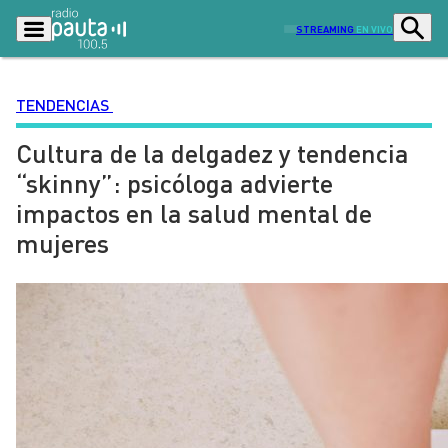
STREAMING
EN VIVO
TENDENCIAS
Cultura de la delgadez y tendencia
Podcasts
Programas
“skinny”: psicóloga advierte
Lo Último
Actualidad
impactos en la salud mental de
Ciudad
Economía
mujeres
Radio en vivo
Sostenibilidad
Tendencias
Deportes
Entretención y Cultura
Opinión
Dato en Pauta
Señal 2
Contenido Patrocinado