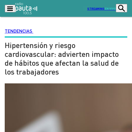
STREAMING
EN VIVO
TENDENCIAS
Hipertensión y riesgo
Podcasts
Programas
cardiovascular: advierten impacto
Lo Último
Actualidad
de hábitos que afectan la salud de
Ciudad
Economía
los trabajadores
Radio en vivo
Sostenibilidad
Tendencias
Deportes
Entretención y Cultura
Opinión
Dato en Pauta
Señal 2
Contenido Patrocinado