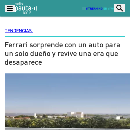
STREAMING
EN VIVO
TENDENCIAS
Ferrari sorprende con un auto para
Podcasts
Programas
un solo dueño y revive una era que
Lo Último
Actualidad
desaparece
Ciudad
Economía
Radio en vivo
Sostenibilidad
Tendencias
Deportes
Entretención y Cultura
Opinión
Dato en Pauta
Señal 2
Contenido Patrocinado