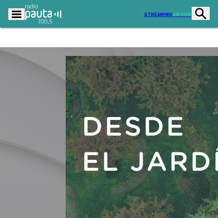
STREAMING
EN VIVO
Podcasts
Programas
Lo Último
Actualidad
Ciudad
Economía
Radio en vivo
Sostenibilidad
Tendencias
Deportes
Entretención y Cultura
Opinión
Dato en Pauta
Señal 2
Contenido Patrocinado