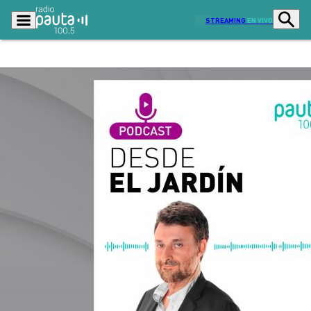
STREAMING
EN VIVO
Podcasts
Programas
Lo Último
Actualidad
Ciudad
Economía
Radio en vivo
Sostenibilidad
Tendencias
Deportes
Entretención y Cultura
Opinión
Dato en Pauta
Señal 2
Contenido Patrocinado