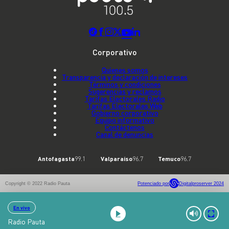
Corporativo
Quienes somos
Transparencia y declaración de intereses
Términos y condiciones
Sugerencias y reclamos
Tarifas Electorales Radio
Tarifas Electorales Web
Gobierno corporativo
Equipo informativo
Contáctenos
Canal de denuncias
Antofagasta
99.1
Valparaíso
96.7
Temuco
96.7
Copyright © 2022 Radio Pauta
Potenciado por
Digitalproserver 2024
En vivo
Radio Pauta