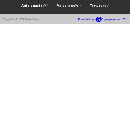
Antofagasta
99.1
Valparaíso
96.7
Temuco
96.7
Copyright © 2022 Radio Pauta
Potenciado por
Digitalproserver 2024