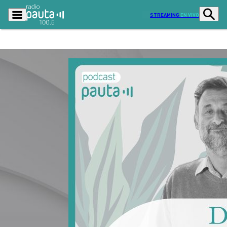
STREAMING
EN VIVO
Podcasts
Programas
Lo Último
Actualidad
Ciudad
Economía
Radio en vivo
Sostenibilidad
Tendencias
Deportes
Entretención y Cultura
Opinión
Dato en Pauta
Señal 2
Contenido Patrocinado