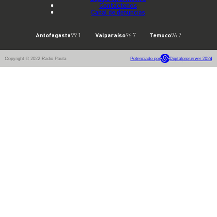
Contáctenos
Canal de denuncias
Antofagasta
99.1
Valparaíso
96.7
Temuco
96.7
Copyright © 2022 Radio Pauta
Potenciado por
Digitalproserver 2024