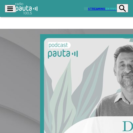
STREAMING
EN VIVO
Podcasts
Programas
Lo Último
Actualidad
Ciudad
Economía
Radio en vivo
Sostenibilidad
Tendencias
Deportes
Entretención y Cultura
Opinión
Dato en Pauta
Señal 2
Contenido Patrocinado