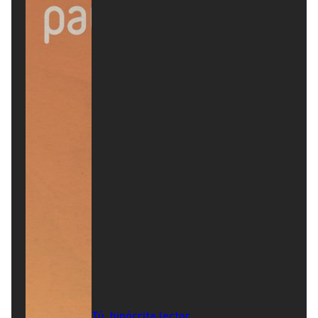
Tú, hipócrita lector