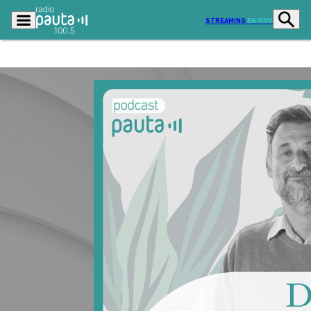
STREAMING
EN VIVO
Podcasts
Programas
Lo Último
Actualidad
Ciudad
Economía
Radio en vivo
Sostenibilidad
Tendencias
Deportes
Entretención y Cultura
Opinión
Dato en Pauta
Señal 2
Contenido Patrocinado