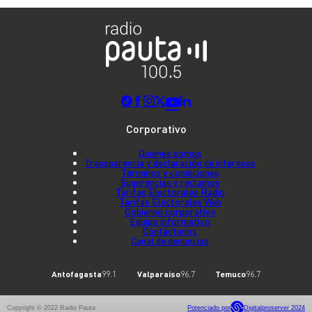
Corporativo
Quienes somos
Transparencia y declaración de intereses
Términos y condiciones
Sugerencias y reclamos
Tarifas Electorales Radio
Tarifas Electorales Web
Gobierno corporativo
Equipo informativo
Contáctenos
Canal de denuncias
Antofagasta
99.1
Valparaíso
96.7
Temuco
96.7
Copyright © 2022 Radio Pauta
Potenciado por
Digitalproserver 2024