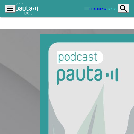
STREAMING
EN VIVO
Podcasts
Programas
Lo Último
Actualidad
Ciudad
Economía
Radio en vivo
Sostenibilidad
Tendencias
Deportes
Entretención y Cultura
Opinión
Dato en Pauta
Señal 2
Contenido Patrocinado