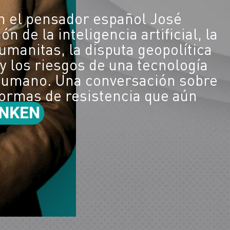
n el pensador español José
n de la inteligencia artificial, la
umanitas, la disputa geopolítica
y los riesgos de una tecnología
 humano. Una conversación sobre
s formas de resistencia que aún