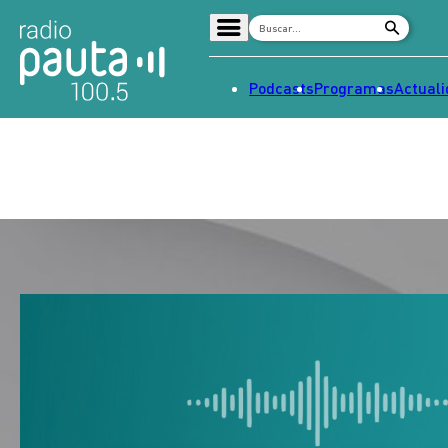
Podcasts
Programas
Actual
Home
Radio en vivo
Streaming
Señal 2
Tendencias
Dato en Pauta
Contenido Patrocinado