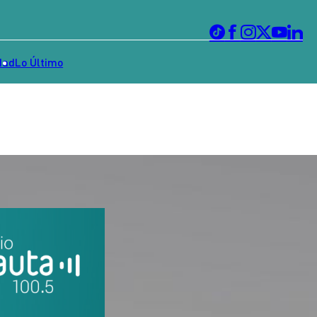
dad
Lo Último