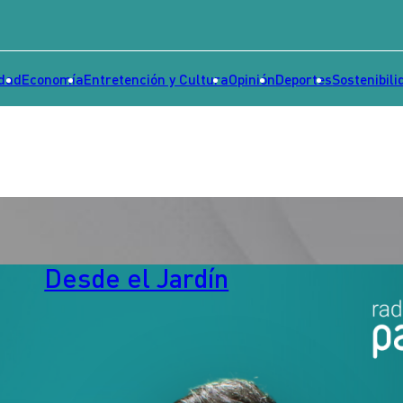
idad
Economía
Entretención y Cultura
Opinión
Deportes
Sostenibili
Desde el Jardín