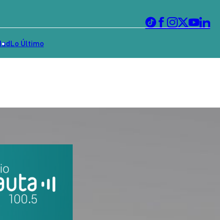
dad
Lo Último