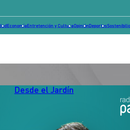
idad
Economía
Entretención y Cultura
Opinión
Deportes
Sostenibili
Desde el Jardín