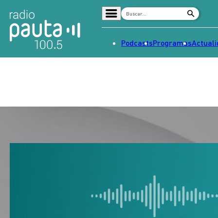
Podcasts
Programas
Actual
Home
Radio en vivo
Streaming
Señal 2
Tendencias
Dato en Pauta
Contenido Patrocinado