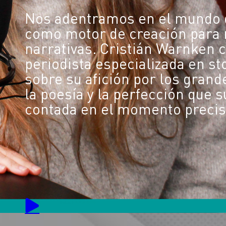
Nos adentramos en el mundo di
como motor de creación para 
narrativas. Cristián Warnken c
periodista especializada en sto
sobre su afición por los grand
la poesía y la perfección que 
contada en el momento precis