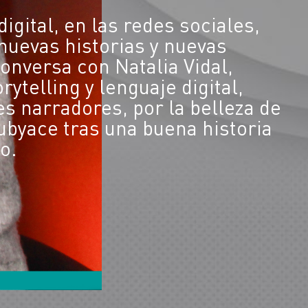
gital, en las redes sociales,
nuevas historias y nuevas
onversa con Natalia Vidal,
rytelling y lenguaje digital,
es narradores, por la belleza de
subyace tras una buena historia
o.