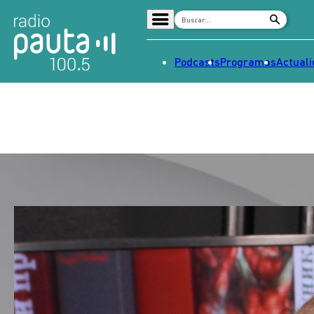
Podcasts
Programas
Actual
Home
Radio en vivo
Streaming
Señal 2
Tendencias
Dato en Pauta
Contenido Patrocinado