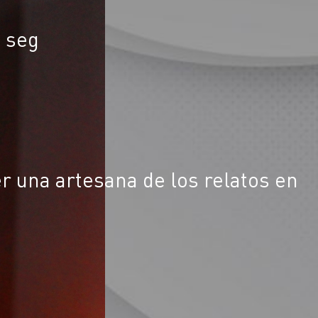
1 seg
r una artesana de los relatos en