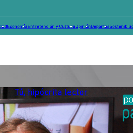
idad
Economía
Entretención y Cultura
Opinión
Deportes
Sostenibili
Tú, hipócrita lector