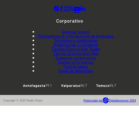
Corporativo
Quienes somos
Transparencia y declaración de intereses
Términos y condiciones
Sugerencias y reclamos
Tarifas Electorales Radio
Tarifas Electorales Web
Gobierno corporativo
Equipo informativo
Contáctenos
Canal de denuncias
Antofagasta
99.1
Valparaíso
96.7
Temuco
96.7
Copyright © 2022 Radio Pauta
Potenciado por
Digitalproserver 2024