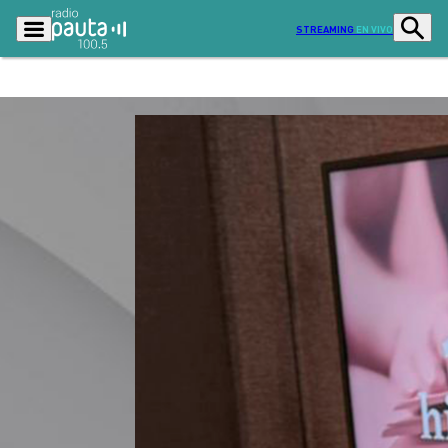
STREAMING
EN VIVO
Podcasts
Programas
Lo Último
Actualidad
Ciudad
Economía
Radio en vivo
Sostenibilidad
Tendencias
Deportes
Entretención y Cultura
Opinión
Dato en Pauta
Señal 2
Contenido Patrocinado