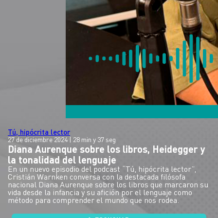
Tú, hipócrita lector
27 de diciembre 2024
| 28 min y 37 seg
Diana Aurenque sobre los libros, Heidegger y
la tonalidad del lenguaje
En un nuevo episodio del podcast “Tú, hipócrita lector”,
Cristián Warnken conversa con la destacada filósofa
nacional Diana Aurenque sobre los libros que marcaron su
vida desde la infancia y su afición por el lenguaje como
método para comprender el mundo que nos rodea.