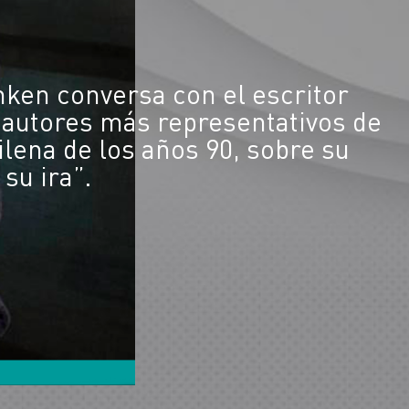
nken conversa con el escritor
 autores más representativos de
lena de los años 90, sobre su
su ira”.