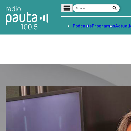
Podcasts
Programas
Actual
Home
Radio en vivo
Streaming
Señal 2
Tendencias
Dato en Pauta
Contenido Patrocinado