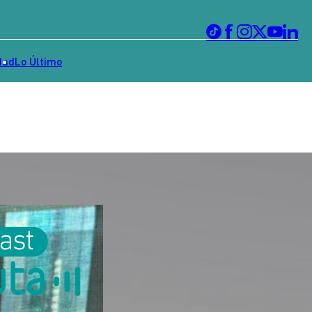
dad
Lo Último