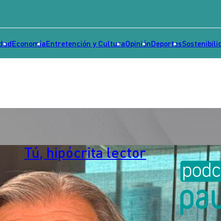
idad
Economía
Entretención y Cultura
Opinión
Deportes
Sostenibili
Tú, hipócrita lector