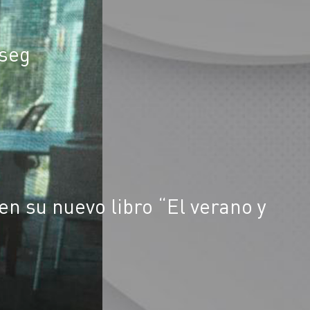
 seg
n su nuevo libro “El verano y