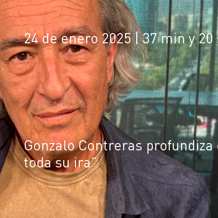
24 de enero 2025
| 37 min y 20
Gonzalo Contreras profundiza e
toda su ira”