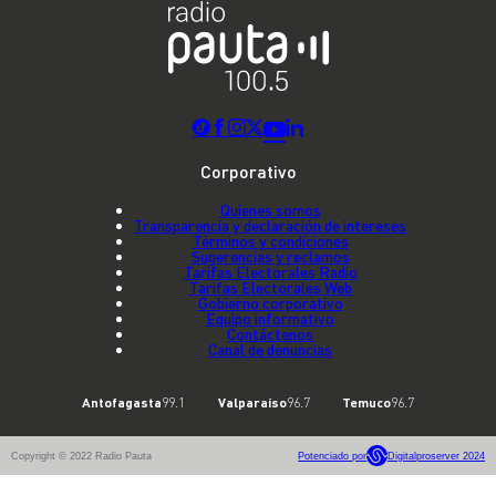
Corporativo
Quienes somos
Transparencia y declaración de intereses
Términos y condiciones
Sugerencias y reclamos
Tarifas Electorales Radio
Tarifas Electorales Web
Gobierno corporativo
Equipo informativo
Contáctenos
Canal de denuncias
Antofagasta
99.1
Valparaíso
96.7
Temuco
96.7
Copyright © 2022 Radio Pauta
Potenciado por
Digitalproserver 2024