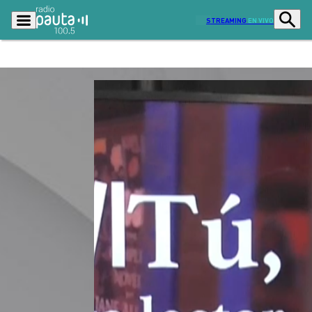
STREAMING
EN VIVO
Podcasts
Programas
Lo Último
Actualidad
Ciudad
Economía
Radio en vivo
Sostenibilidad
Tendencias
Deportes
Entretención y Cultura
Opinión
Dato en Pauta
Señal 2
Contenido Patrocinado