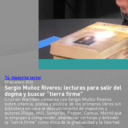
Tú, hipócrita lector
09 de enero 2026
Sergio Muñoz Riveros: lecturas para salir del
dogma y buscar “tierra firme”
Cristián Warnken conversa con Sergio Muñoz Riveros
sobre infancia, poesía y política: de los primeros libros sin
biblioteca en casa al descubrimiento de maestros y
autores (Rojas, Mill, Semprún, Popper, Camus, Morin) que
lo empujan a comprender, abandonar certezas y defender
la “tierra firme” como ética de la gradualidad y la libertad.