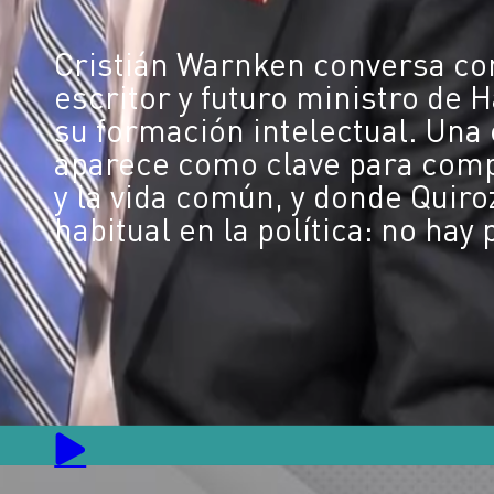
Cristián Warnken conversa co
escritor y futuro ministro de H
su formación intelectual. Una 
aparece como clave para compr
y la vida común, y donde Quiro
habitual en la política: no hay 