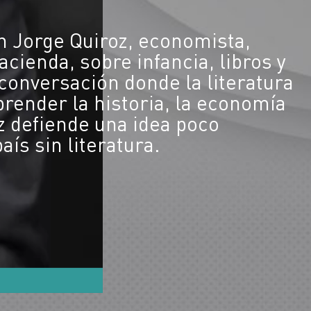
n Jorge Quiroz, economista,
acienda, sobre infancia, libros y
conversación donde la literatura
ender la historia, la economía
z defiende una idea poco
país sin literatura.