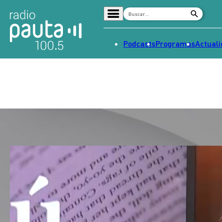
Podcasts
Programas
Actual
Home
Radio en vivo
Streaming
Señal 2
Tendencias
Dato en Pauta
Contenido Patrocinado