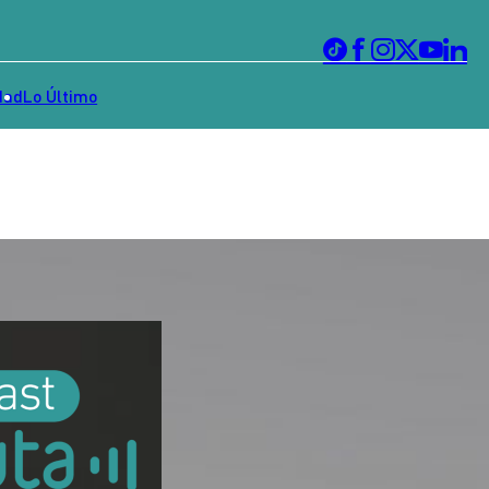
dad
Lo Último