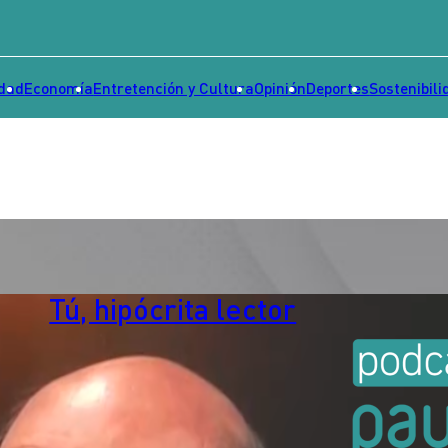
idad
Economía
Entretención y Cultura
Opinión
Deportes
Sostenibili
Tú, hipócrita lector