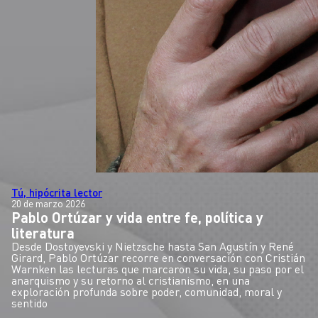
Tú, hipócrita lector
20 de marzo 2026
Pablo Ortúzar y vida entre fe, política y
literatura
Desde Dostoyevski y Nietzsche hasta San Agustín y René
Girard, Pablo Ortúzar recorre en conversación con Cristián
Warnken las lecturas que marcaron su vida, su paso por el
anarquismo y su retorno al cristianismo, en una
exploración profunda sobre poder, comunidad, moral y
sentido