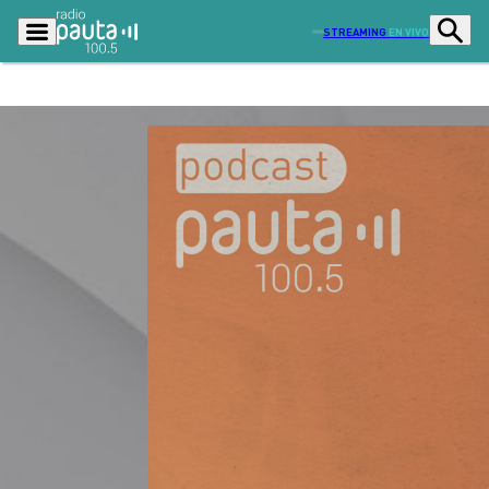
STREAMING
EN VIVO
Podcasts
Programas
Lo Último
Actualidad
Ciudad
Economía
Radio en vivo
Sostenibilidad
Tendencias
Deportes
Entretención y Cultura
Opinión
Dato en Pauta
Señal 2
Contenido Patrocinado