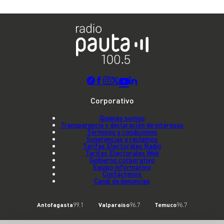
Corporativo
Quienes somos
Transparencia y declaración de intereses
Términos y condiciones
Sugerencias y reclamos
Tarifas Electorales Radio
Tarifas Electorales Web
Gobierno corporativo
Equipo informativo
Contáctenos
Canal de denuncias
Antofagasta
99.1
Valparaíso
96.7
Temuco
96.7