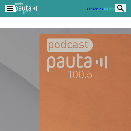
STREAMING
EN VIVO
Podcasts
Programas
Lo Último
Actualidad
Ciudad
Economía
Radio en vivo
Sostenibilidad
Tendencias
Deportes
Entretención y Cultura
Opinión
Dato en Pauta
Señal 2
Contenido Patrocinado