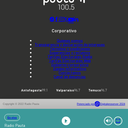
Corporativo
Quienes somos
Transparencia y declaración de intereses
Términos y condiciones
Sugerencias y reclamos
Tarifas Electorales Radio
Tarifas Electorales Web
Gobierno corporativo
Equipo informativo
Contáctenos
Canal de denuncias
Antofagasta
99.1
Valparaíso
96.7
Temuco
96.7
Copyright © 2022 Radio Pauta
Potenciado por
Digitalproserver 2024
En vivo
Radio Pauta