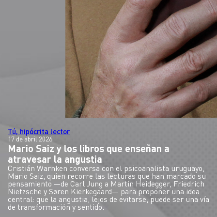
Tú, hipócrita lector
17 de abril 2026
Mario Saiz y los libros que enseñan a
atravesar la angustia
Cristián Warnken conversa con el psicoanalista uruguayo,
Mario Saiz, quien recorre las lecturas que han marcado su
pensamiento —de Carl Jung a Martin Heidegger, Friedrich
Nietzsche y Søren Kierkegaard— para proponer una idea
central: que la angustia, lejos de evitarse, puede ser una vía
de transformación y sentido.