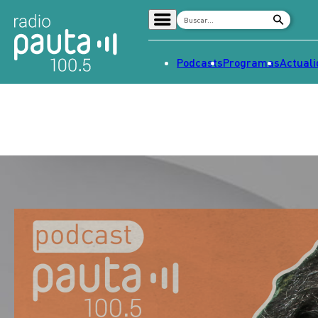
Podcasts
Programas
Actual
Home
Radio en vivo
Streaming
Señal 2
Tendencias
Dato en Pauta
Contenido Patrocinado