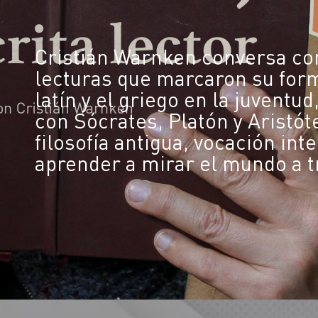
Cristián Warnken conversa co
lecturas que marcaron su form
latín y el griego en la juventud
con Sócrates, Platón y Aristó
filosofía antigua, vocación int
aprender a mirar el mundo a tr