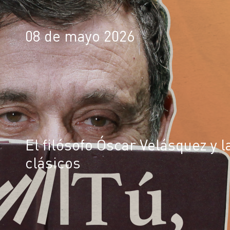
08 de mayo 2026
El filósofo Óscar Velásquez y 
clásicos