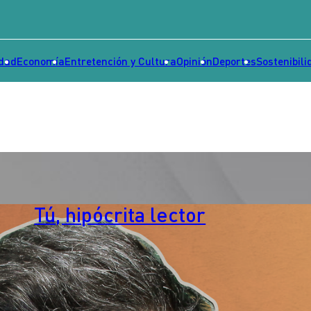
idad
Economía
Entretención y Cultura
Opinión
Deportes
Sostenibili
Tú, hipócrita lector