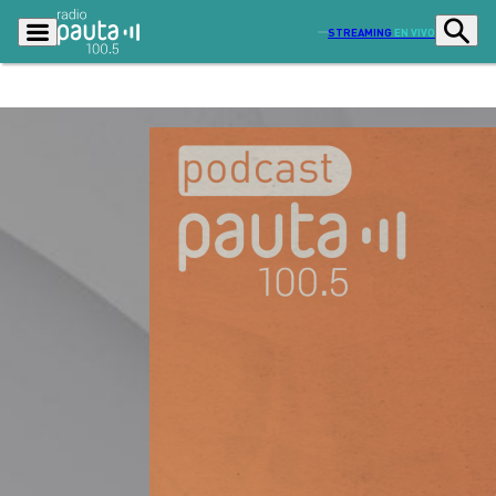
STREAMING
EN VIVO
Podcasts
Programas
Lo Último
Actualidad
Ciudad
Economía
Radio en vivo
Sostenibilidad
Tendencias
Deportes
Entretención y Cultura
Opinión
Dato en Pauta
Señal 2
Contenido Patrocinado