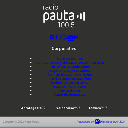
Corporativo
Quienes somos
Transparencia y declaración de intereses
Términos y condiciones
Sugerencias y reclamos
Tarifas Electorales Radio
Tarifas Electorales Web
Gobierno corporativo
Equipo informativo
Contáctenos
Canal de denuncias
Antofagasta
99.1
Valparaíso
96.7
Temuco
96.7
Copyright © 2022 Radio Pauta
Potenciado por
Digitalproserver 2024