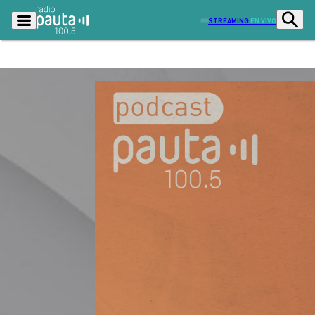
STREAMING
EN VIVO
Podcasts
Programas
Lo Último
Actualidad
Ciudad
Economía
Radio en vivo
Sostenibilidad
Tendencias
Deportes
Entretención y Cultura
Opinión
Dato en Pauta
Señal 2
Contenido Patrocinado