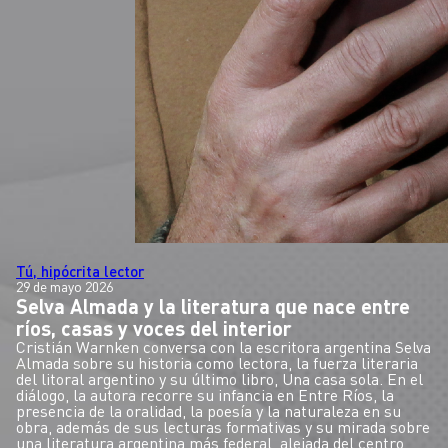
Tú, hipócrita lector
29 de mayo 2026
Selva Almada y la literatura que nace entre
ríos, casas y voces del interior
Cristián Warnken conversa con la escritora argentina Selva
Almada sobre su historia como lectora, la fuerza literaria
del litoral argentino y su último libro, Una casa sola. En el
diálogo, la autora recorre su infancia en Entre Ríos, la
presencia de la oralidad, la poesía y la naturaleza en su
obra, además de sus lecturas formativas y su mirada sobre
una literatura argentina más federal, alejada del centro