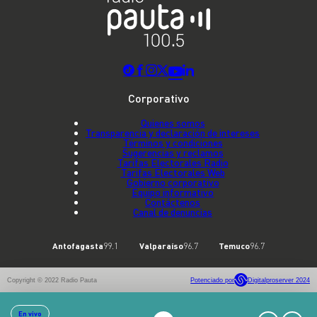
Corporativo
Quienes somos
Transparencia y declaración de intereses
Términos y condiciones
Sugerencias y reclamos
Tarifas Electorales Radio
Tarifas Electorales Web
Gobierno corporativo
Equipo informativo
Contáctenos
Canal de denuncias
Antofagasta
99.1
Valparaíso
96.7
Temuco
96.7
Copyright © 2022 Radio Pauta
Potenciado por
Digitalproserver 2024
En vivo