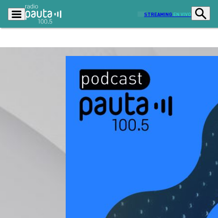
STREAMING
EN VIVO
Podcasts
Programas
Lo Último
Actualidad
Ciudad
Economía
Radio en vivo
Sostenibilidad
Tendencias
Deportes
Entretención y Cultura
Opinión
Dato en Pauta
Señal 2
Contenido Patrocinado