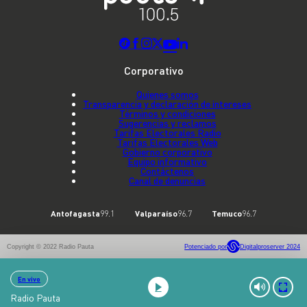
Corporativo
Quienes somos
Transparencia y declaración de intereses
Términos y condiciones
Sugerencias y reclamos
Tarifas Electorales Radio
Tarifas Electorales Web
Gobierno corporativo
Equipo informativo
Contáctenos
Canal de denuncias
Antofagasta
99.1
Valparaíso
96.7
Temuco
96.7
Copyright © 2022 Radio Pauta
Potenciado por
Digitalproserver 2024
En vivo
Radio Pauta