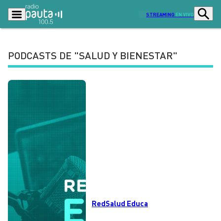
STREAMING
EN VIVO
PODCASTS DE "SALUD Y BIENESTAR"
Podcasts
Programas
Lo Último
Actualidad
Ciudad
Economía
Radio en vivo
Sostenibilidad
Tendencias
Deportes
Entretención y Cultura
Opinión
Dato en Pauta
Señal 2
RedSalud Educa
Contenido Patrocinado