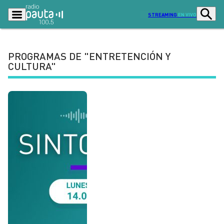
STREAMING
EN VIVO
PROGRAMAS DE "ENTRETENCIÓN Y
CULTURA"
Podcasts
Programas
Lo Último
Actualidad
Ciudad
Economía
Radio en vivo
Sostenibilidad
Tendencias
Deportes
Entretención y Cultura
Opinión
Dato en Pauta
Señal 2
Contenido Patrocinado