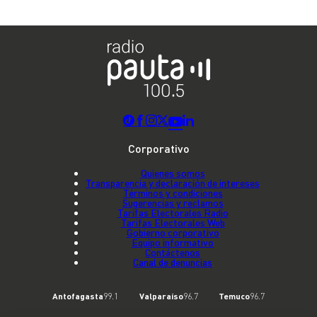
Corporativo
Quienes somos
Transparencia y declaración de intereses
Términos y condiciones
Sugerencias y reclamos
Tarifas Electorales Radio
Tarifas Electorales Web
Gobierno corporativo
Equipo informativo
Contáctenos
Canal de denuncias
Antofagasta
99.1
Valparaíso
96.7
Temuco
96.7