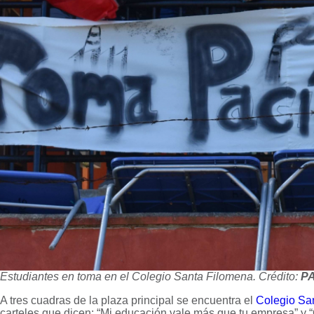
Estudiantes en toma en el Colegio Santa Filomena. Crédito:
P
A tres cuadras de la plaza principal se encuentra el
Colegio Sa
carteles que dicen: “Mi educación vale más que tu empresa” y 