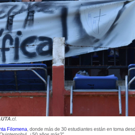
AUTA
.cl.
nta Filomena
, donde más de 30 estudiantes están en toma desd
“Quinternobyl, ¿50 años más?”.