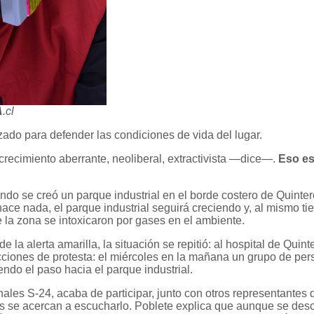
A
.cl
izado para defender las condiciones de vida del lugar.
 crecimiento aberrante, neoliberal, extractivista —dice—.
Eso es
do se creó un parque industrial en el borde costero de Quinte
ace nada, el parque industrial seguirá creciendo y, al mismo t
 la zona se intoxicaron por gases en el ambiente.
la alerta amarilla, la situación se repitió: al hospital de Quin
cciones de protesta: el miércoles en la mañana un grupo de pe
endo el paso hacia el parque industrial.
ales S-24, acaba de participar, junto con otros representantes
dos se acercan a escucharlo. Poblete explica que aunque se de