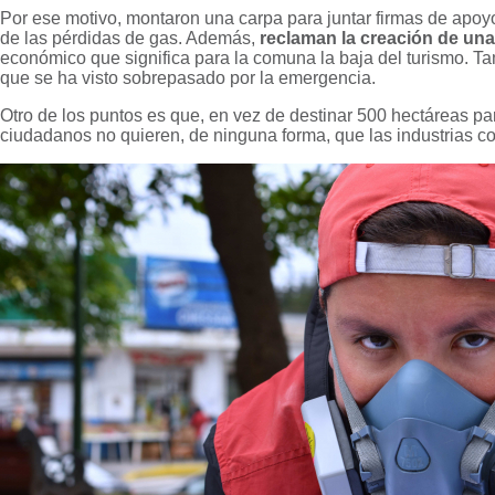
Por ese motivo, montaron una carpa para juntar firmas de apoyo
de las pérdidas de gas. Además,
reclaman la creación de una
económico que significa para la comuna la baja del turismo. 
que se ha visto sobrepasado por la emergencia.
Otro de los puntos es que, en vez de destinar 500 hectáreas p
ciudadanos no quieren, de ninguna forma, que las industrias c