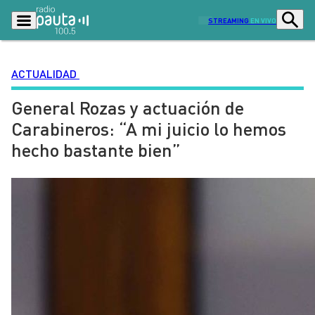
STREAMING
EN VIVO
ACTUALIDAD
General Rozas y actuación de
Podcasts
Programas
Carabineros: “A mi juicio lo hemos
Lo Último
Actualidad
hecho bastante bien”
Ciudad
Economía
Radio en vivo
Sostenibilidad
Tendencias
Deportes
Entretención y Cultura
Opinión
Dato en Pauta
Señal 2
Contenido Patrocinado