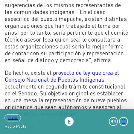
sugerencias de los mismos representantes de
las comunidades indígenas. “En el caso
específico del pueblo mapuche, existen distintas
organizaciones que han trabajado el tema por
años; por lo tanto, sería pertinente que el comité
técnico asesor (sea quien sea) le consultara a
estas organizaciones cuál sería la mejor forma
de contar con su participación y representación
en señal de diálogo y democracia”, afirma.
De hecho, existe el
proyecto de ley que crea el
Consejo Nacional de Pueblos Indígenas
,
actualmente en segundo trámite constitucional
en el Senado. Su objetivo original es establecer
en una mesa la representación de nueve pueblos
originarios
que sean autónomos y asesoren al
Estado en políticas públicas.
En vivo
La juventud
Radio Pauta