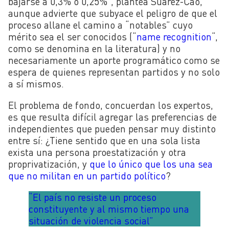
bajarse a 0,3% o 0,25%”, plantea Suárez-Cao,
aunque advierte que subyace el peligro de que el
proceso allane el camino a “notables” cuyo
mérito sea el ser conocidos (“
name recognition
“,
como se denomina en la literatura) y no
necesariamente un aporte programático como se
espera de quienes representan partidos y no solo
a sí mismos.
El problema de fondo, concuerdan los expertos,
es que resulta difícil agregar las preferencias de
independientes que pueden pensar muy distinto
entre sí: ¿Tiene sentido que en una sola lista
exista una persona proestatización y otra
proprivatización, y
que lo único que los una sea
que no militan en un partido político
?
“El país no resiste un proceso
constituyente y al mismo tiempo una
situación de violencia social”